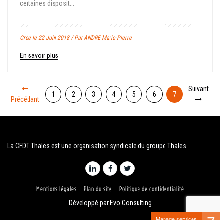
certaines disposit...
Crée le 22 Juin 2018 / Par ANDRE Marie-Pierre
En savoir plus
Suivant
1
2
3
4
5
6
7
Précédant
La CFDT Thales est une organisation syndicale du groupe Thales.
Mentions légales
Plan du site
Politique de confidentialité
Développé par
Evo Consulting
Manage services