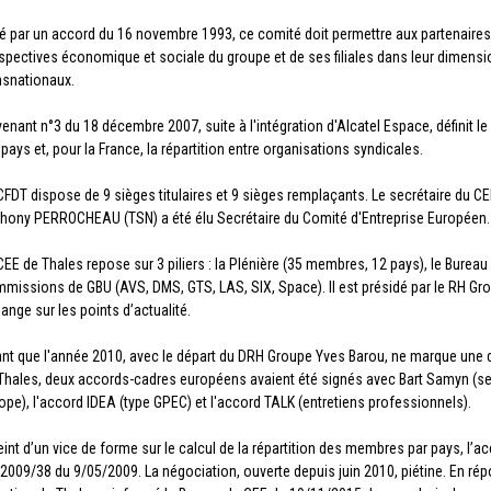
é par un accord du 16 novembre 1993, ce comité doit permettre aux partenaires so
spectives économique et sociale du groupe et de ses filiales dans leur dimensi
nsnationaux.
venant n°3 du 18 décembre 2007, suite à l'intégration d'Alcatel Espace, définit le
 pays et, pour la France, la répartition entre organisations syndicales.
CFDT dispose de 9 sièges titulaires et 9 sièges remplaçants. Le secrétaire du C
hony PERROCHEAU (TSN) a été élu Secrétaire du Comité d'Entreprise Européen.
CEE de Thales repose sur 3 piliers : la Plénière (35 membres, 12 pays), le Burea
missions de GBU (AVS, DMS, GTS, LAS, SIX, Space). Il est présidé par le RH Gro
ange sur les points d’actualité.
nt que l'année 2010, avec le départ du DRH Groupe Yves Barou, ne marque une d
Thales, deux accords-cadres européens avaient été signés avec Bart Samyn (secr
ope), l'accord IDEA (type GPEC) et l'accord TALK (entretiens professionnels).
eint d’un vice de forme sur le calcul de la répartition des membres par pays, l’a
2009/38 du 9/05/2009. La négociation, ouverte depuis juin 2010, piétine. En rép