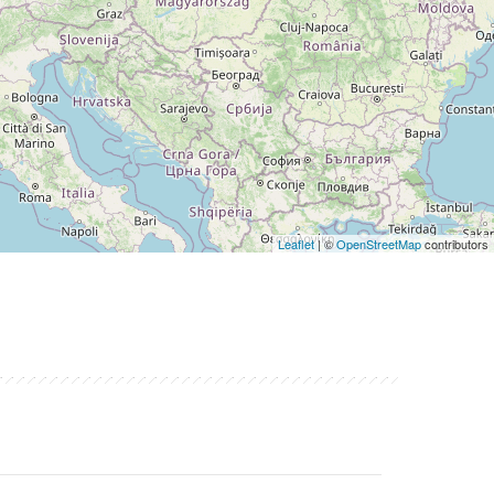
Leaflet
| ©
OpenStreetMap
contributors