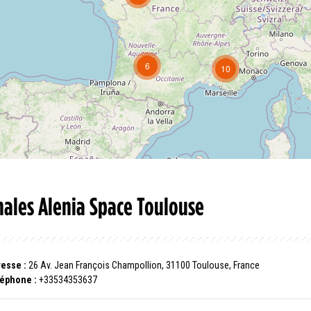
6
10
hales Alenia Space Toulouse
esse :
26 Av. Jean François Champollion, 31100 Toulouse, France
éphone :
+33534353637