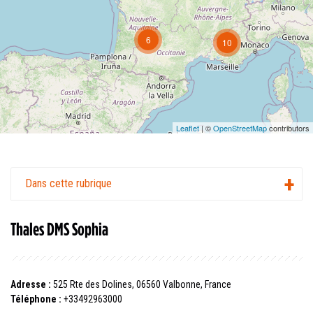
6
10
Leaflet
| ©
OpenStreetMap
contributors
Dans cette rubrique
Thales DMS Sophia
Adresse :
525 Rte des Dolines, 06560 Valbonne, France
Téléphone :
+33492963000