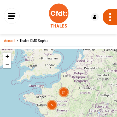
Se connecter
Accueil
Thales DMS Sophia
+
−
24
5