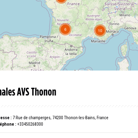
6
10
hales AVS Thonon
esse :
7 Rue de champerges, 74200 Thonon-les-Bains, France
éphone :
+33450268300