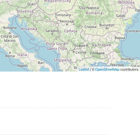
Leaflet
| ©
OpenStreetMap
contributors