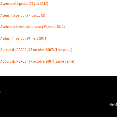
Avenant n°4 perco (29 juin 2018)
Avenant 2 perco (27 juin 2012)
Avenant à l'avenant 1 perco (29-mars-2011)
Avenant 1 perco (29 mars 2011)
Accord du PERCO (17 octobre 2007) (1ère partie)
Accord du PERCO (17 octobre 2007) (2ème partie)
s.
Ment