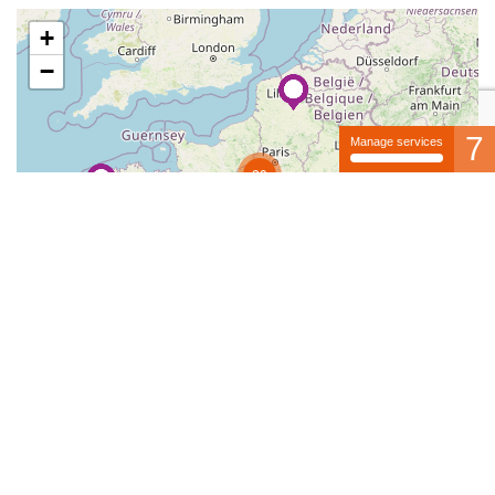
+
−
7
Manage services
28
6
10
Leaflet
| ©
OpenStreetMap
contributors