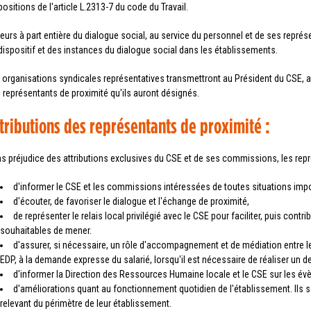
positions de l'article L.2313-7 du code du Travail.
eurs à part entière du dialogue social, au service du personnel et de ses représ
dispositif et des instances du dialogue social dans les établissements.
 organisations syndicales représentatives transmettront au Président du CSE, au S
 représentants de proximité qu'ils auront désignés.
tributions des représentants de proximité :
s préjudice des attributions exclusives du CSE et de ses commissions, les repr
d'informer le CSE et les commissions intéressées de toutes situations impor
d'écouter, de favoriser le dialogue et l'échange de proximité,
de représenter le relais local privilégié avec le CSE pour faciliter, puis con
souhaitables de mener.
d'assurer, si nécessaire, un rôle d'accompagnement et de médiation entre 
EDP, à la demande expresse du salarié, lorsqu'il est nécessaire de réaliser un d
d'informer la Direction des Ressources Humaine locale et le CSE sur les évèn
d'améliorations quant au fonctionnement quotidien de l'établissement. Ils s
relevant du périmètre de leur établissement.