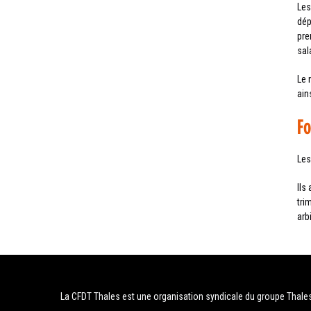
Les
dép
pre
sala
Le 
ains
Fo
Les
Ils
tri
arb
La CFDT Thales est une organisation syndicale du groupe Thale