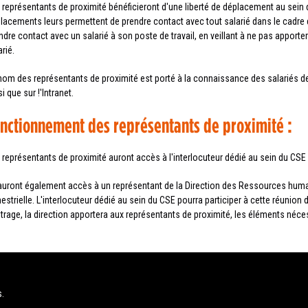
 représentants de proximité bénéficieront d'une liberté de déplacement au sein 
lacements leurs permettent de prendre contact avec tout salarié dans le cadre 
ndre contact avec un salarié à son poste de travail, en veillant à ne pas apport
rié.
nom des représentants de proximité est porté à la connaissance des salariés de l
i que sur !'Intranet.
nctionnement des représentants de proximité :
 représentants de proximité auront accès à l'interlocuteur dédié au sein du CSE
 auront également accès à un représentant de la Direction des Ressources hum
mestrielle. L'interlocuteur dédié au sein du CSE pourra participer à cette réunio
itrage, la direction apportera aux représentants de proximité, les éléments néc
s.