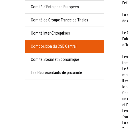
l'e
Comité d'Enterprise Européen
La 
Comité de Groupe France de Thales
de 
Le 
Comité Inter-Entreprises
l'a
aff
Composition du CSE Central
Les
Comité Social et Economique
tem
Le 
Les Représentants de proximité
mem
Il 
loc
Cha
un 
et 
Les
fou
La 