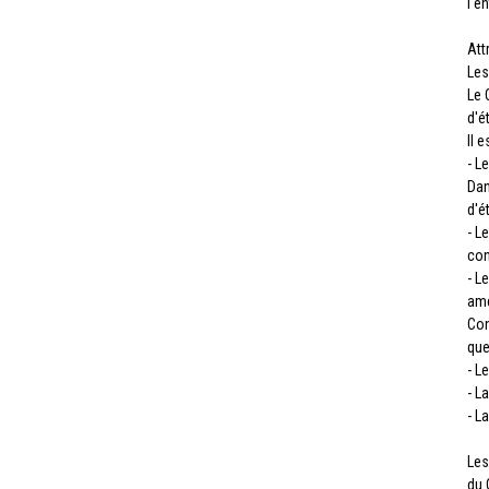
l'en
Att
Les
Le 
d'é
Il 
- L
Dan
d'é
- L
con
- L
amé
Con
que
- L
- L
- L
Les
du 