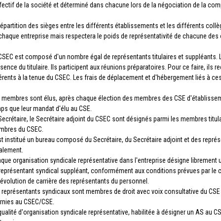
ffectif de la société et déterminé dans chacune lors de la négociation de la co
répartition des sièges entre les différents établissements et les différents col
chaque entreprise mais respectera le poids de représentativité de chacune des 
CSEC est composé d'un nombre égal de représentants titulaires et suppléants. 
bsence du titulaire. Ils participent aux réunions préparatoires. Pour ce faire, il
érents à la tenue du CSEC. Les frais de déplacement et d'hébergement liés à ces 
 membres sont élus, après chaque élection des membres des CSE d'établissem
ps que leur mandat d'élu au CSE.
Secrétaire, le Secrétaire adjoint du CSEC sont désignés parmi les membres titulai
bres du CSEC.
est institué un bureau composé du Secrétaire, du Secrétaire adjoint et des représ
alement.
que organisation syndicale représentative dans l'entreprise désigne librement u
représentant syndical suppléant, conformément aux conditions prévues par le chap
l'évolution de carrière des représentants du personnel.
 représentants syndicaux sont membres de droit avec voix consultative du CSE Ce
rnies au CSEC/CSE.
qualité d'organisation syndicale représentative, habilitée à désigner un AS au 