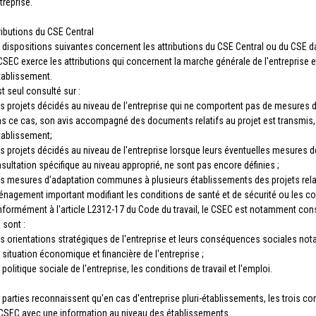
treprise.
ributions du CSE Central
 dispositions suivantes concernent les attributions du CSE Central ou du CSE 
CSEC exerce les attributions qui concernent la marche générale de l'entreprise e
tablissement.
est seul consulté sur :
es projets décidés au niveau de l'entreprise qui ne comportent pas de mesures 
s ce cas, son avis accompagné des documents relatifs au projet est transmis
tablissement;
es projets décidés au niveau de l'entreprise lorsque leurs éventuelles mesures d
sultation spécifique au niveau approprié, ne sont pas encore définies ;
es mesures d'adaptation communes à plusieurs établissements des projets relati
nagement important modifiant les conditions de santé et de sécurité ou les cond
formément à l'article L2312-17 du Code du travail, le CSEC est notamment consu
 sont :
es orientations stratégiques de l'entreprise et leurs conséquences sociales not
a situation économique et financière de l'entreprise ;
a politique sociale de l'entreprise, les conditions de travail et l'emploi.
 parties reconnaissent qu'en cas d'entreprise pluri-établissements, les trois c
CSEC avec une information au niveau des établissements.