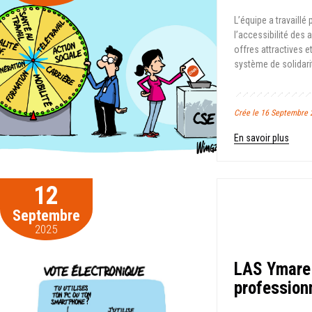
L’équipe a travaill
l’accessibilité des
offres attractives 
système de solidarit
Crée le 16 Septembre 
En savoir plus
12
Septembre
2025
LAS Ymare 
profession