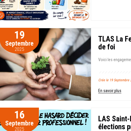
19
TLAS La Fe
Septembre
de foi
2025
Voici les engageme
Crée le 19 Septembr
En savoir plus
16
LAS Saint-
Septembre
élections 
2025