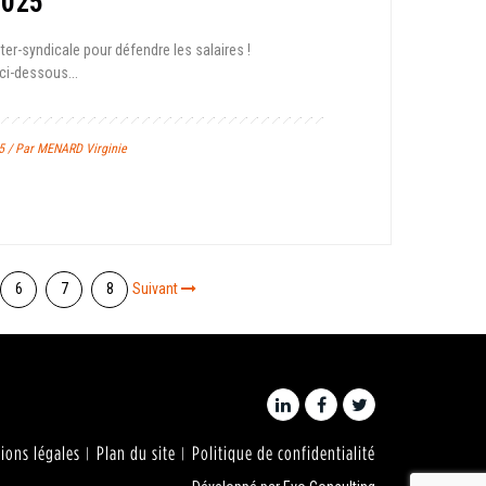
2025
ter-syndicale pour défendre les salaires !
ci-dessous ...
25 / Par MENARD Virginie
6
7
8
Suivant
ions légales
Plan du site
Politique de confidentialité