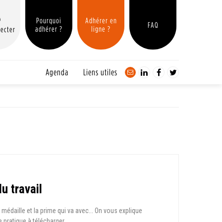
Pourquoi
Adhérer en
FAQ
adhérer ?
ligne ?
ecter
Agenda
Liens utiles
u travail
médaille et la prime qui va avec... On vous explique
e pratique à télécharger.