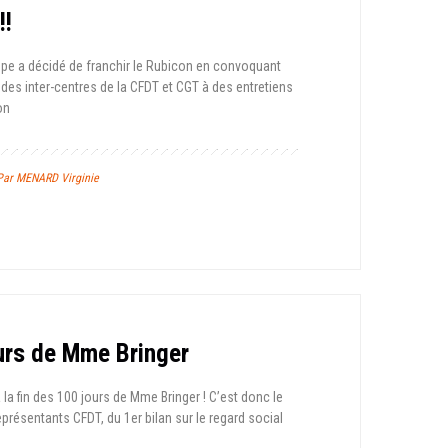
!!
upe a décidé de franchir le Rubicon en convoquant
 des inter-centres de la CFDT et CGT à des entretiens
on
 Par MENARD Virginie
urs de Mme Bringer
 la fin des 100 jours de Mme Bringer ! C’est donc le
présentants CFDT, du 1er bilan sur le regard social