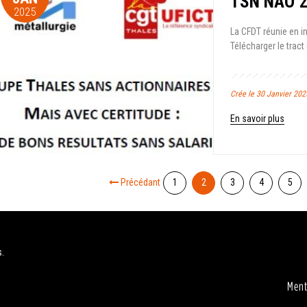
TSN NAO 
2025
La CFDT réunie en in
Télécharger le tract 
Crée le 30 Janvier 20
En savoir plus
Précédant
1
2
3
4
5
s.
Ment