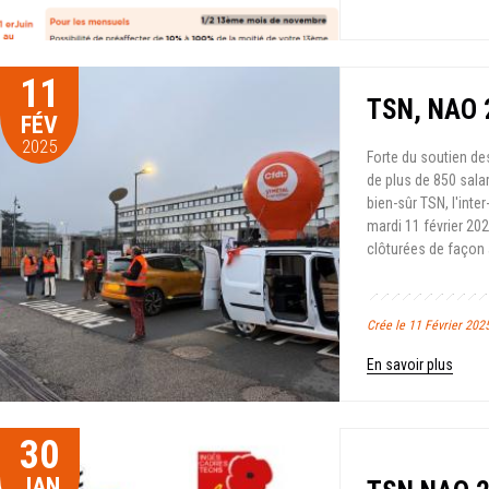
11
TSN, NAO 20
FÉV
2025
Forte du soutien de
de plus de 850 sala
bien-sûr TSN, l'inte
mardi 11 février 202
clôturées de façon a
Crée le 11 Février 202
En savoir plus
30
JAN