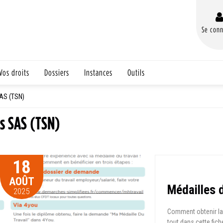
Se conn
Vos droits
Dossiers
Instances
Outils
AS (TSN)
s SAS (TSN)
18
AOÛT
Médailles d
2025
Comment obtenir la 
tout dans cette fich