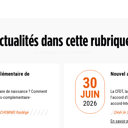
ctualités dans cette rubriqu
plémentaire de
Nouvel 
30
JUIN
aire de naissance ? Comment
La CFDT, la
ges-complementaire-
l’accord d
2026
accord-Inte
FRANCHOMME Nadège
Créér le
En savoir 