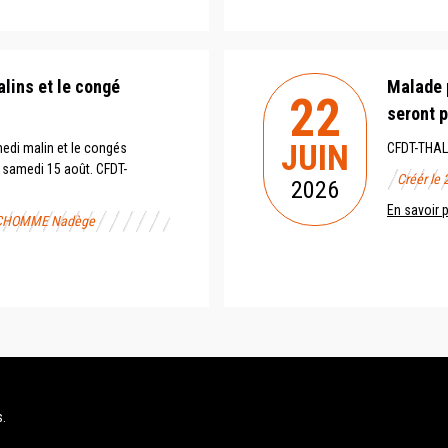
alins et le congé
Malade 
22
seront p
JUIN
medi malin et le congés
CFDT-THALE
e samedi 15 août. CFDT-
Créér le
2026
En savoir 
RANCHOMME Nadège
s.