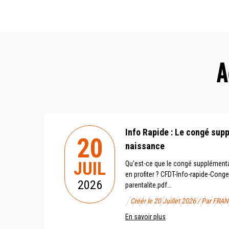
A
Info Rapide : Le congé sup
20
naissance
JUIL
Qu'est-ce que le congé supplément
en profiter ? CFDT-Info-rapide-Con
2026
parentalite.pdf...
Créér le 20 Juillet 2026 / Par 
En savoir plus